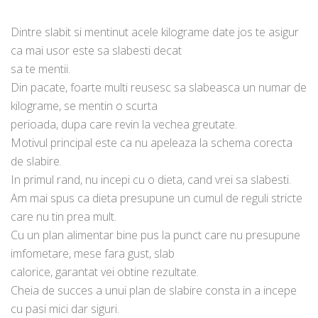
Dintre slabit si mentinut acele kilograme date jos te asigur
ca mai usor este sa slabesti decat
sa te mentii.
Din pacate, foarte multi reusesc sa slabeasca un numar de
kilograme, se mentin o scurta
perioada, dupa care revin la vechea greutate.
Motivul principal este ca nu apeleaza la schema corecta
de slabire.
In primul rand, nu incepi cu o dieta, cand vrei sa slabesti.
Am mai spus ca dieta presupune un cumul de reguli stricte
care nu tin prea mult.
Cu un plan alimentar bine pus la punct care nu presupune
imfometare, mese fara gust, slab
calorice, garantat vei obtine rezultate.
Cheia de succes a unui plan de slabire consta in a incepe
cu pasi mici dar siguri.