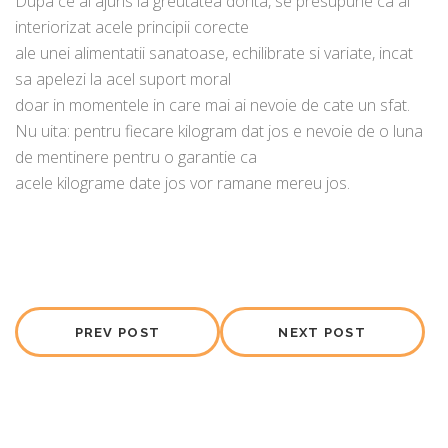
Dupa ce ai ajuns la greutatea dorita, se presupune ca ai
interiorizat acele principii corecte
ale unei alimentatii sanatoase, echilibrate si variate, incat
sa apelezi la acel suport moral
doar in momentele in care mai ai nevoie de cate un sfat.
Nu uita: pentru fiecare kilogram dat jos e nevoie de o luna
de mentinere pentru o garantie ca
acele kilograme date jos vor ramane mereu jos.
PREV POST
NEXT POST