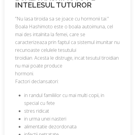
INTELESUL TUTUROR
”Nu lasa tiroida sa se joace cu hormonii tai.”
Boala Hashimoto este o boala autoimuna, cel
mai des intalnita la femei, care se
caracterizeaza prin faptul ca sistemul imunitar nu
recunoaste celulele tesutului
tiroidian. Acesta le distruge, incat tesutul tiroidian
nu mai poate produce
hormoni.
Factori declansatori:
in randul familiilor cu mai multi copii, in
special cu fete
stres ridicat
in urma unei nasteri
alimentatie dezordonata
infectii netratate