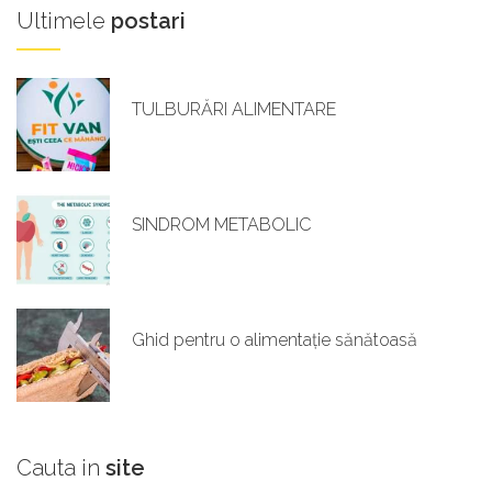
Ultimele
postari
TULBURĂRI ALIMENTARE
SINDROM METABOLIC
Ghid pentru o alimentație sănătoasă
Cauta
in
site