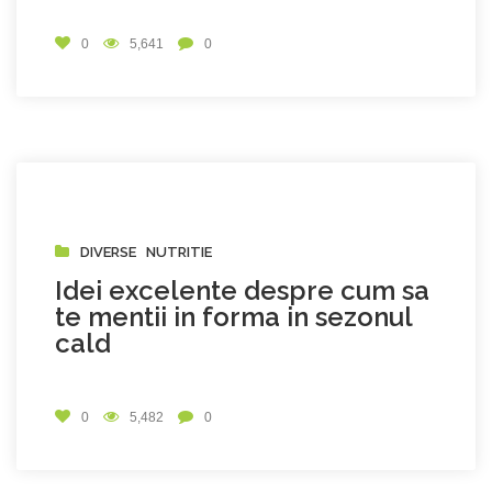
0
5,641
0
DIVERSE
NUTRITIE
Idei excelente despre cum sa
te mentii in forma in sezonul
cald
0
5,482
0