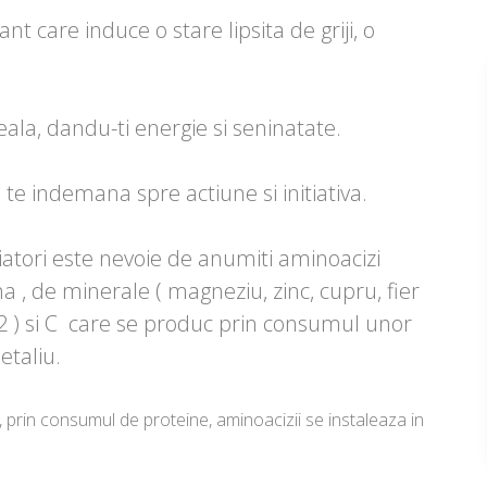
t care induce o stare lipsita de griji, o
eala, dandu-ti energie si seninatate.
te indemana spre actiune si initiativa.
tori este nevoie de anumiti aminoacizi
na , de minerale ( magneziu, zinc, cupru, fier
12 ) si C care se produc prin consumul unor
etaliu.
l, prin consumul de proteine, aminoacizii se instaleaza in