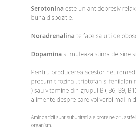
Serotonina
este un antidepresiv relaxan
buna dispozitie.
Noradrenalina
te face sa uiti de obos
Dopamina
stimuleaza stima de sine si 
Pentru producerea acestor neuromedia
precum tirozina , triptofan si fenilalani
) sau vitamine din grupul B ( B6, B9, B
alimente despre care voi vorbi mai in d
Aminoacizii sunt subunitati ale proteinelor , astfe
organism.