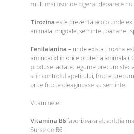
mult mai usor de digerat deoarece nu c
Tirozina
este prezenta acolo unde exis
animala, migdale, seminte , banane , 
Fenilalanina
– unde exista tirozina est
aminoacid in orice proteina animala ( O
produse lactate, legume precum sfecla 
si in controlul apetitului, fructe prec
orice fructe oleaginoase su seminte.
Vitaminele:
Vitamina B6
favorizeaza absorbtia mag
Surse de B6 :