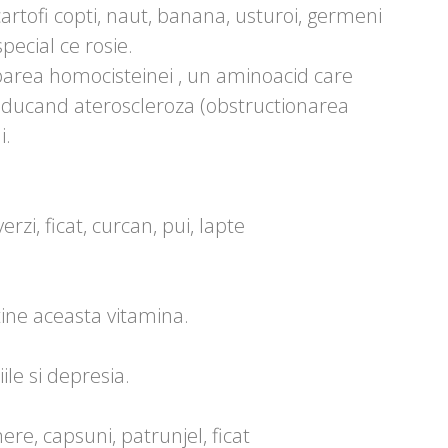
cartofi copti, naut, banana, usturoi, germeni
special ce rosie.
area homocisteinei , un aminoacid care
roducand ateroscleroza (obstructionarea
i.
rzi, ficat, curcan, pui, lapte
tine aceasta vitamina.
le si depresia.
ere, capsuni, patrunjel, ficat