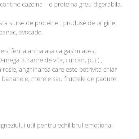
ontine cazeina – o proteina greu digerabila.
ta surse de proteine : produse de origine
spanac, avocado.
e si fenilalanina asa ca gasim acest
-mega 3, carne de vita, curcan, pui ) ,
rosie, anghinarea care este potrivita chiar
um bananele, merele sau fructele de padure,
neziului util pentru echilibrul emotional.